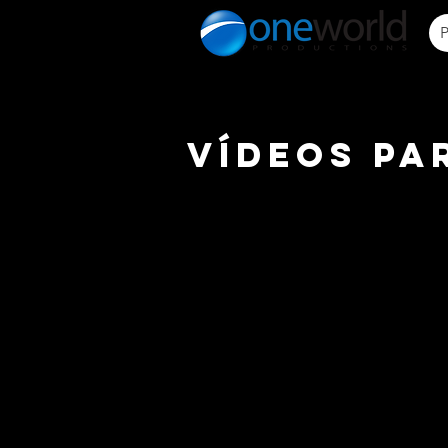
P
Vídeos pa