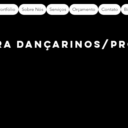
ortfólio
Sobre Nós
Serviços
Orçamento
Contato
B
ra dançarinos/p