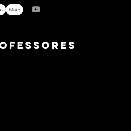
io
More
rofessores