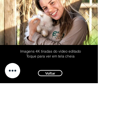
Imagens 4K tiradas do vídeo editado
Toque para ver em tela cheia
Voltar
QUALIDADE QUE FALA POR SI mesma!
WhatsApp:
+1 647 700-5016
Cel (Curitiba):
41 97401-4805
info@oneworldproductions.ca
Disponível em todo o Brasil e exterior
Atendimento em português, inglês, espanhol, francês e
italiano