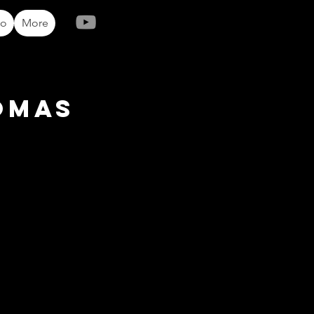
io
More
omas