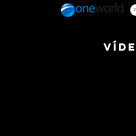
P
Víd