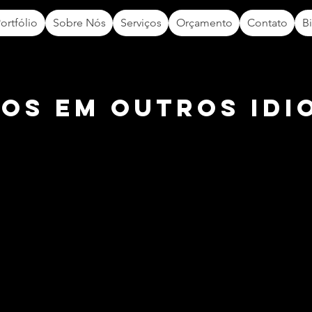
ortfólio
Sobre Nós
Serviços
Orçamento
Contato
B
eos em outros idi